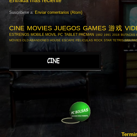
Entrada más reciente
Suscribirse a:
Enviar comentarios (Atom)
CINE MOVIES
JUEGOS GAMES 游戏
VI
ESTRENOS
MOBILE
MOVIL
PC
TABLET
PACMAN
1982
1991
2018
BUTACAS
MOVIES
OLD ABANDONED HOUSE ESCAPE
PELICULAS
ROCK STAR TETRIS
SRA PA
Termi