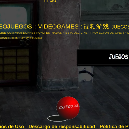
Inicio
DEOJUEGOS : VIDEOGAMES :视频游戏
JUEGO
CINE
COMPRAR
DONKEY KONG
ENTRADAS
FIESTA DEL CINE : PROYECTOR DE CINE :
FI
CMAN
TETRIS
TOY WORKSHOP
nos de Uso
-
Descargo de responsabilidad
-
Politica de 