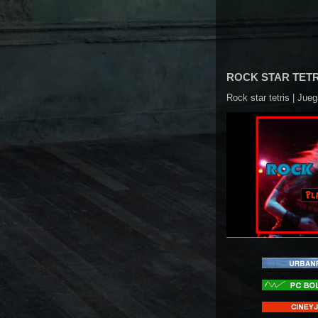
ROCK STAR TETR
Rock star tetris | Ju